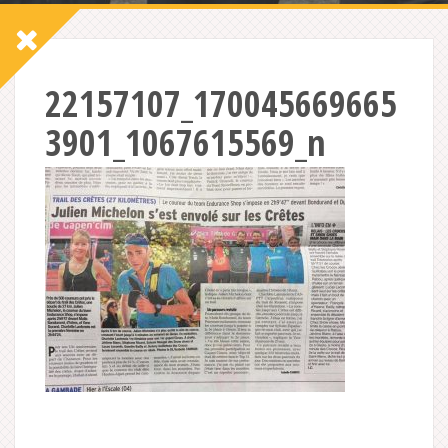
22157107_170045669665
3901_1067615569_n