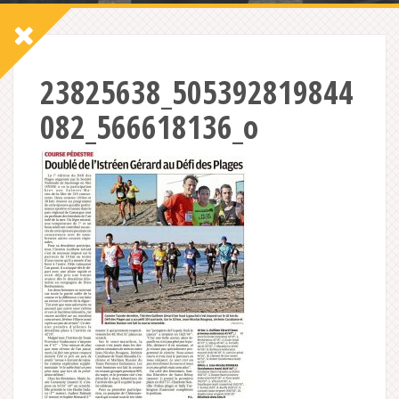
23825638_505392819844
082_566618136_o