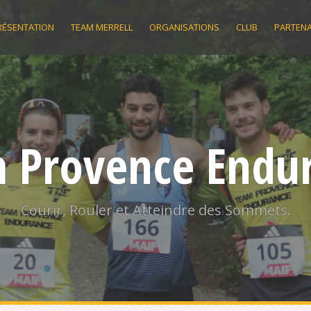
RÉSENTATION
TEAM MERRELL
ORGANISATIONS
CLUB
PARTENA
 Provence Endu
Courir, Rouler et Atteindre des Sommets.