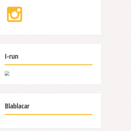
Instagram
I-run
Blablacar