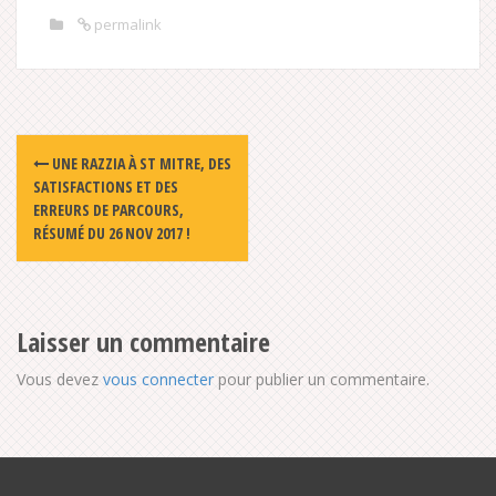
permalink
Post
UNE RAZZIA À ST MITRE, DES
navigation
SATISFACTIONS ET DES
ERREURS DE PARCOURS,
RÉSUMÉ DU 26 NOV 2017 !
Laisser un commentaire
Vous devez
vous connecter
pour publier un commentaire.