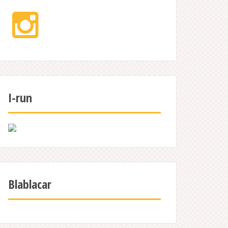
Instagram
I-run
Blablacar