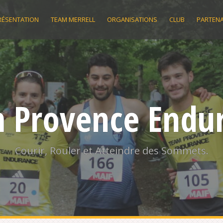
RÉSENTATION
TEAM MERRELL
ORGANISATIONS
CLUB
PARTENA
 Provence Endu
Courir, Rouler et Atteindre des Sommets.