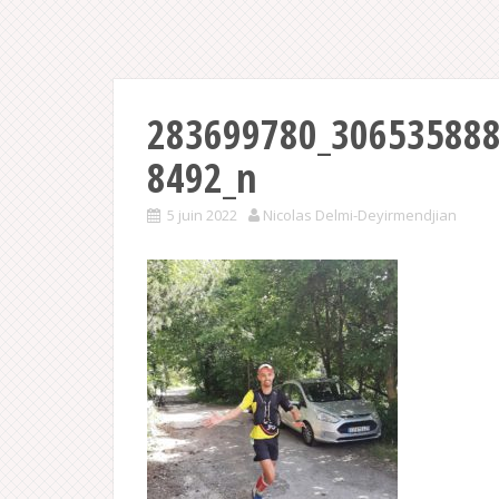
283699780_30653588
8492_n
5 juin 2022
Nicolas Delmi-Deyirmendjian