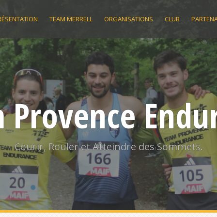
RÉSENTATION
TEAM MERRELL
ORGANISATIONS
CLUB
PARTENA
 Provence Endu
Courir, Rouler et Atteindre des Sommets.