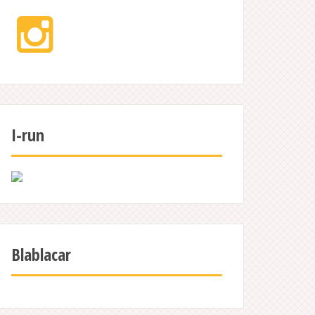
Instagram
I-run
Blablacar