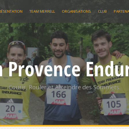
RÉSENTATION
TEAM MERRELL
ORGANISATIONS
CLUB
PARTENA
 Provence Endu
Courir, Rouler et Atteindre des Sommets.