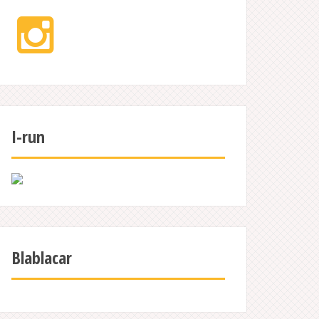
Instagram
I-run
Blablacar