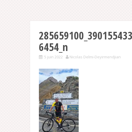
285659100_39015543
6454_n
5 juin 2022
Nicolas Delmi-Deyirmendjian