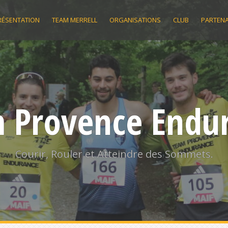
RÉSENTATION
TEAM MERRELL
ORGANISATIONS
CLUB
PARTENA
 Provence Endu
Courir, Rouler et Atteindre des Sommets.