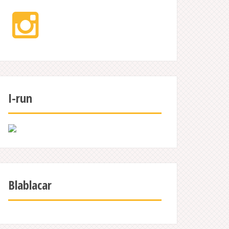
Instagram
I-run
Blablacar