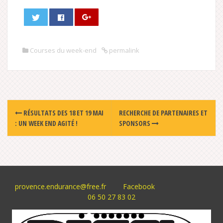
Courses du week-end
permalink
Post
RÉSULTATS DES 18 ET 19 MAI
RECHERCHE DE PARTENAIRES ET
navigation
: UN WEEK END AGITÉ !
SPONSORS
provence.endurance@free.fr
Facebook
06 50 27 83 02