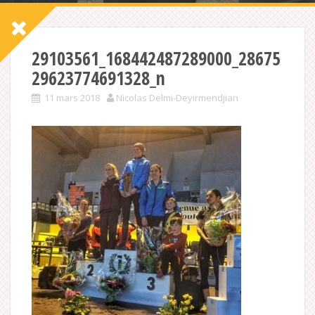
29103561_168442487289000_28675
29623774691328_n
11 mars 2018
Nicolas Delmi-Deyirmendjian