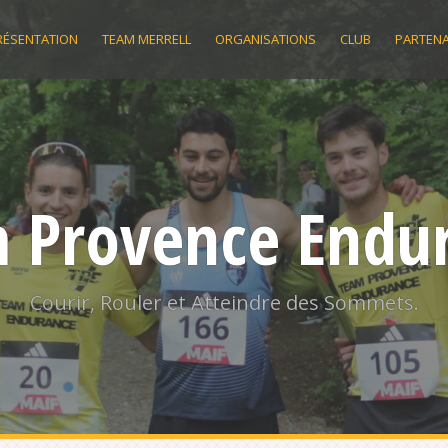
RÉSENTATION
TEAM MERRELL
ORGANISATIONS
CLUB
PARTENA
 Provence Endu
Courir, Rouler et Atteindre des Sommets.