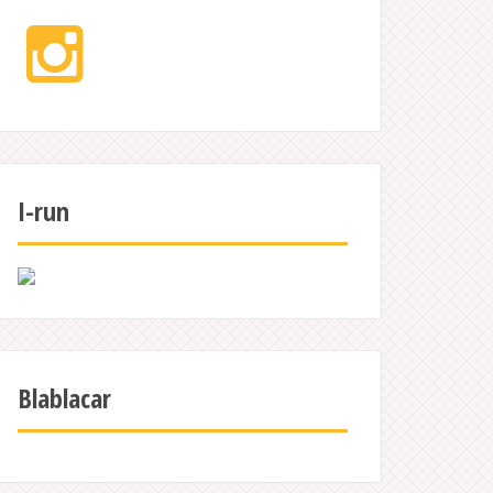
Instagram
I-run
Blablacar