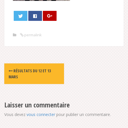
permalink
Post
RÉSULTATS DU 12 ET 13
navigation
MARS
Laisser un commentaire
Vous devez
vous connecter
pour publier un commentaire.