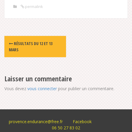
permalink
Post
RÉSULTATS DU 12 ET 13
navigation
MARS
Laisser un commentaire
Vous devez
vous connecter
pour publier un commentaire.
provence.endurance@free.fr
Facebook
06 50 27 83 02