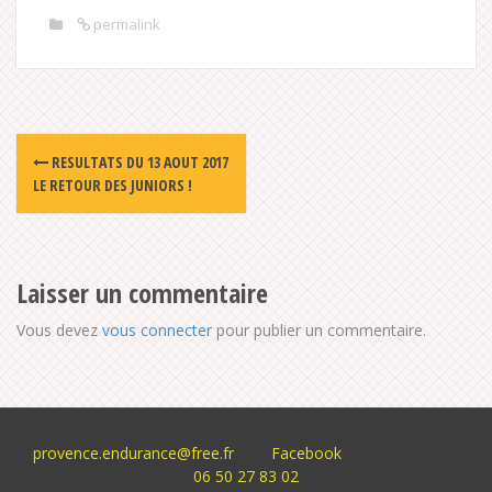
permalink
Post
RESULTATS DU 13 AOUT 2017
navigation
LE RETOUR DES JUNIORS !
Laisser un commentaire
Vous devez
vous connecter
pour publier un commentaire.
provence.endurance@free.fr
Facebook
06 50 27 83 02