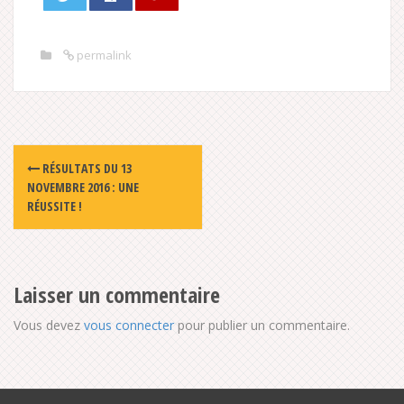
permalink
Post
RÉSULTATS DU 13
navigation
NOVEMBRE 2016 : UNE
RÉUSSITE !
Laisser un commentaire
Vous devez
vous connecter
pour publier un commentaire.