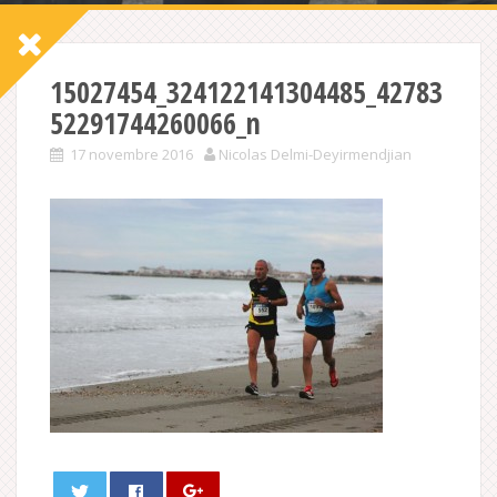
15027454_324122141304485_42783
52291744260066_n
17 novembre 2016
Nicolas Delmi-Deyirmendjian