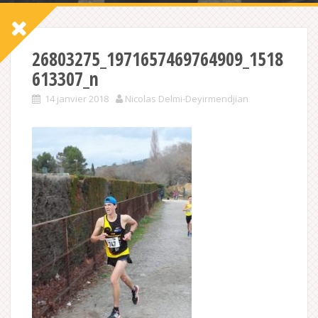
26803275_1971657469764909_1518
613307_n
14 janvier 2018
Nicolas Delmi-Deyirmendjian