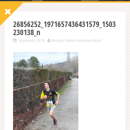
26856252_1971657436431579_1503
230138_n
14 janvier 2018
Nicolas Delmi-Deyirmendjian