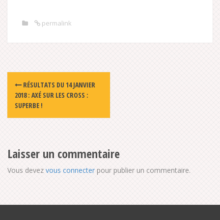
permalink
Post
RÉSULTATS DU 14 JANVIER
navigation
2018 : AXÉ SUR LES CROSS :
SUPERBE !
Laisser un commentaire
Vous devez
vous connecter
pour publier un commentaire.