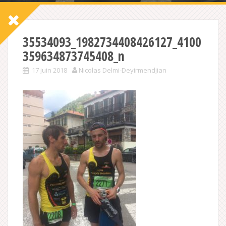
35534093_1982734408426127_4100
359634873745408_n
17 juin 2018
Nicolas Delmi-Deyirmendjian