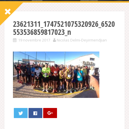
23621311_1747521075320926_6520
553536859817023_n
19 novembre 2017
Nicolas Delmi-Deyirmendjian