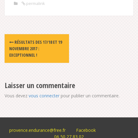
permalink
Post
RÉSULTATS DES 17/18 ET 19
navigation
NOVEMBRE 2017 :
EXCEPTIONNEL !
Laisser un commentaire
Vous devez
vous connecter
pour publier un commentaire.
provence.endurance@free.fr
Facebook
06 50 27 83 02