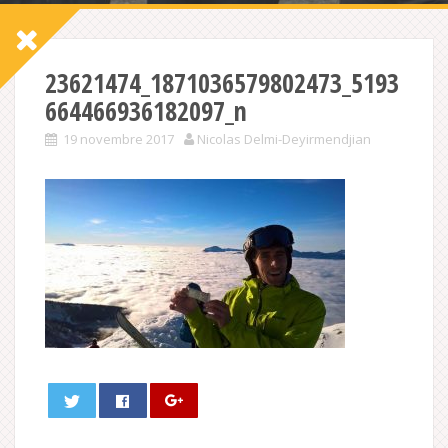
23621474_1871036579802473_5193
664466936182097_n
19 novembre 2017
Nicolas Delmi-Deyirmendjian