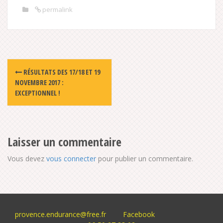
permalink
Post
RÉSULTATS DES 17/18 ET 19
navigation
NOVEMBRE 2017 :
EXCEPTIONNEL !
Laisser un commentaire
Vous devez
vous connecter
pour publier un commentaire.
provence.endurance@free.fr
Facebook