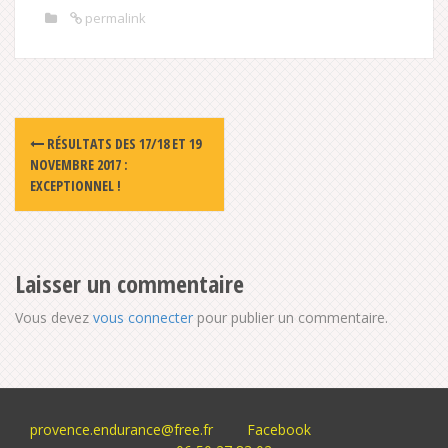
permalink
Post
RÉSULTATS DES 17/18 ET 19
navigation
NOVEMBRE 2017 :
EXCEPTIONNEL !
Laisser un commentaire
Vous devez
vous connecter
pour publier un commentaire.
provence.endurance@free.fr
Facebook