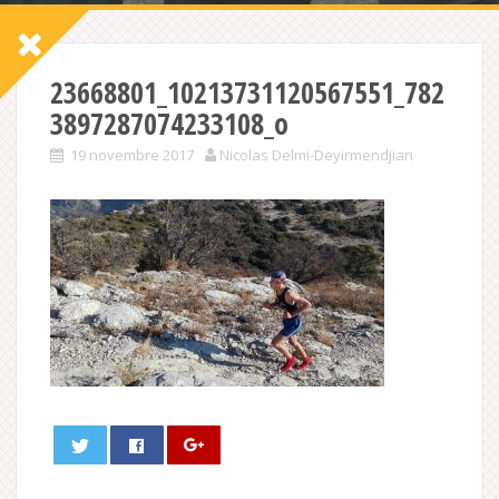
23668801_10213731120567551_782
3897287074233108_o
19 novembre 2017
Nicolas Delmi-Deyirmendjian