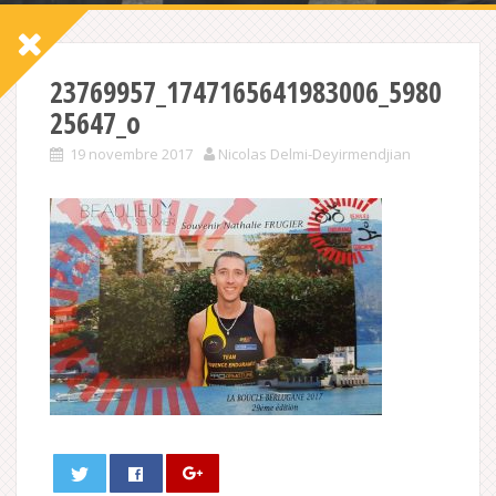
23769957_1747165641983006_5980
25647_o
19 novembre 2017
Nicolas Delmi-Deyirmendjian