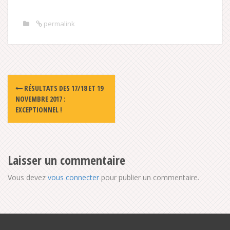
permalink
Post
RÉSULTATS DES 17/18 ET 19
navigation
NOVEMBRE 2017 :
EXCEPTIONNEL !
Laisser un commentaire
Vous devez
vous connecter
pour publier un commentaire.