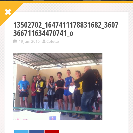
13502702_1647411178831682_3607
366711634470741_o
19 juin 2016
Colette