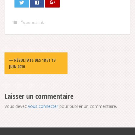
permalink
Post
RÉSULTATS DES 18 ET 19
navigation
JUIN 2016
Laisser un commentaire
Vous devez
vous connecter
pour publier un commentaire.