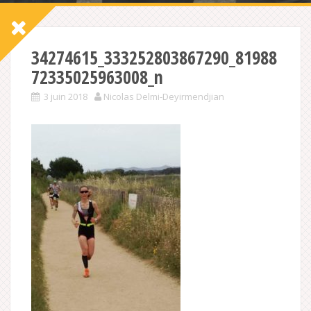
34274615_333252803867290_81988
72335025963008_n
3 juin 2018
Nicolas Delmi-Deyirmendjian