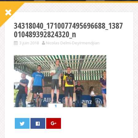
34318040_1710077495696688_1387
010489392824320_n
3 juin 2018
Nicolas Delmi-Deyirmendjian