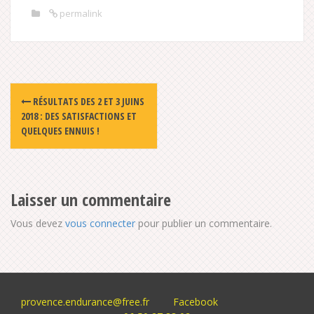
permalink
Post
RÉSULTATS DES 2 ET 3 JUINS
navigation
2018 : DES SATISFACTIONS ET
QUELQUES ENNUIS !
Laisser un commentaire
Vous devez
vous connecter
pour publier un commentaire.
provence.endurance@free.fr
Facebook