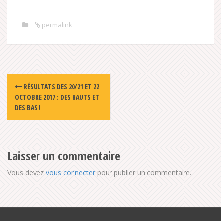
permalink
Post
RÉSULTATS DES 20/21 ET 22
navigation
OCTOBRE 2017 : DES HAUTS ET
DES BAS !
Laisser un commentaire
Vous devez
vous connecter
pour publier un commentaire.