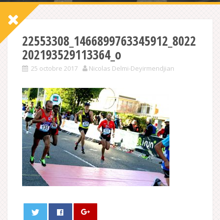
22553308_1466899763345912_8022
202193529113364_o
25 octobre 2017
Nicolas Delmi-Deyirmendjian