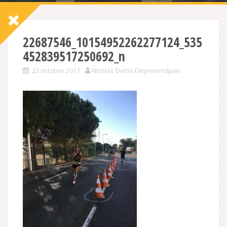
22687546_10154952262277124_535
452839517250692_n
22 octobre 2017
Nicolas Delmi-Deyirmendjian