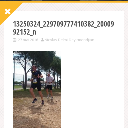
13250324_229709777410382_20009
92152_n
27 mai 2016
Nicolas Delmi-Deyirmendjian