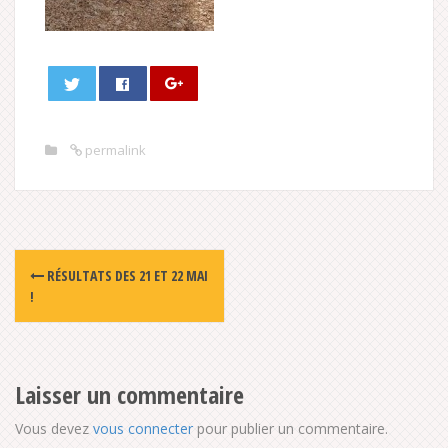
permalink
Post
RÉSULTATS DES 21 ET 22 MAI
navigation
!
Laisser un commentaire
Vous devez
vous connecter
pour publier un commentaire.