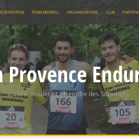
RÉSENTATION
TEAM MERRELL
ORGANISATIONS
CLUB
PARTENA
 Provence Endu
Courir, Rouler et Atteindre des Sommets.