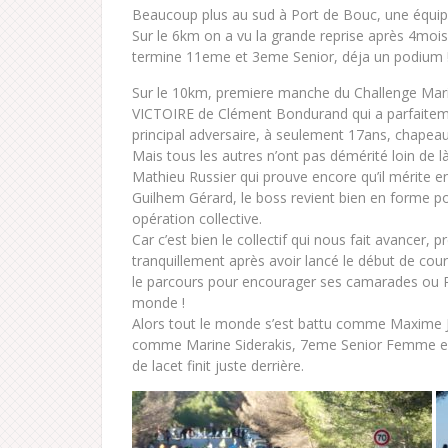
Beaucoup plus au sud à Port de Bouc, une équipe
Sur le 6km on a vu la grande reprise après 4mois 
termine 11eme et 3eme Senior, déja un podium 
Sur le 10km, premiere manche du Challenge Marit
VICTOIRE de Clément Bondurand qui a parfaitement
principal adversaire, à seulement 17ans, chapeau 
Mais tous les autres n’ont pas démérité loin de là
Mathieu Russier qui prouve encore qu’il mérite e
Guilhem Gérard, le boss revient bien en forme po
opération collective.
Car c’est bien le collectif qui nous fait avancer
tranquillement après avoir lancé le début de cou
le parcours pour encourager ses camarades ou Pe
monde !
Alors tout le monde s’est battu comme Maxime 
comme Marine Siderakis, 7eme Senior Femme e
de lacet finit juste derrière.