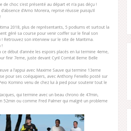
 de choc s’est présenté au départ et n’a pas déçu !
d’absence d’Arno Moreira, reprise réussie puisqu’il
!
ima 2018, plus de représentants, 5 podiums et surtout la
 géré sa course pour venir coiffer sur le final son
! Retrouvez son interview sur le site de Maritima.
 !
n ce début d’année les espoirs placés en lui termine 4eme,
ur finir 7eme, juste devant Cyril Comtat 8eme Belle
, preuve a l’appui avec Maxime Sauve qui termine 13eme
rse pour ses coéquipiers, avec Anthony Feniello posté sur
io Komino venu de chez lui à pied pour soutenir tout le
Jacques, qui termine avec un beau chrono de 47min,
n 52min ou comme Fred Palmer qui malgré un probleme