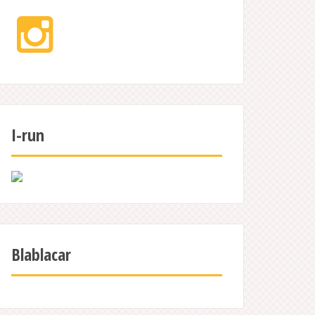
Instagram
I-run
Blablacar