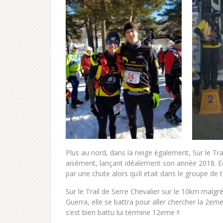
Plus au nord, dans la neige également, Sur le T
aisément, lançant idéalement son année 2018. Edou
par une chute alors qu’il etait dans le groupe de 
Sur le Trail de Serre Chevalier sur le 10km malg
Guerra, elle se battra pour aller chercher la 2em
s’est bien battu lui termine 12eme !!