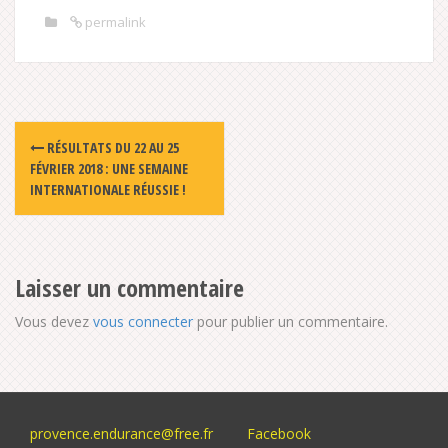
permalink
Post
RÉSULTATS DU 22 AU 25
navigation
FÉVRIER 2018 : UNE SEMAINE
INTERNATIONALE RÉUSSIE !
Laisser un commentaire
Vous devez
vous connecter
pour publier un commentaire.
provence.endurance@free.fr
Facebook