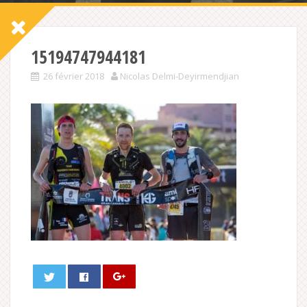
15194747944181
26 février 2018
Nicolas Delmi-Deyirmendjian