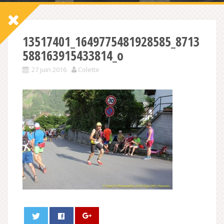
13517401_1649775481928585_8713
588163915433814_o
27 juin 2016
Colette