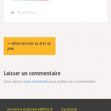
permalink
Post
RÉSULTATS DES 24, 25 ET 26
navigation
JUIN
Laisser un commentaire
Vous devez
vous connecter
pour publier un commentaire.
provence.endurance@free.fr
Facebook