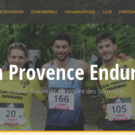
RÉSENTATION
TEAM MERRELL
ORGANISATIONS
CLUB
PARTENA
 Provence Endu
Courir, Rouler et Atteindre des Sommets.