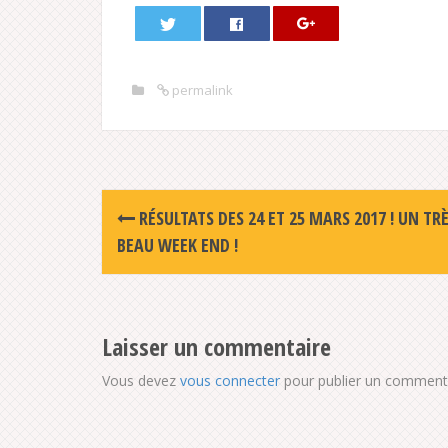
permalink
Post
RÉSULTATS DES 24 ET 25 MARS 2017 ! UN TR
navigation
BEAU WEEK END !
Laisser un commentaire
Vous devez
vous connecter
pour publier un commenta