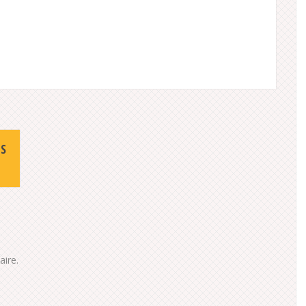
ÈS
ire.