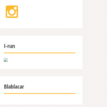
Instagram
I-run
Blablacar