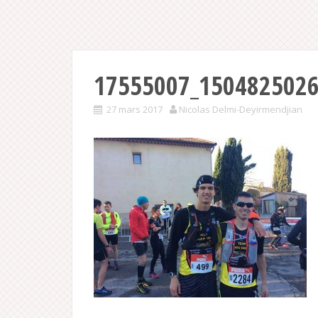
17555007_150482502
27 mars 2017
Nicolas Delmi-Deyirmendjian