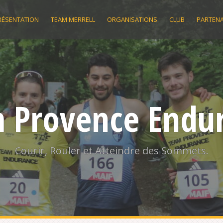
RÉSENTATION
TEAM MERRELL
ORGANISATIONS
CLUB
PARTENA
 Provence Endu
Courir, Rouler et Atteindre des Sommets.