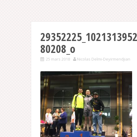
29352225_102131395
80208_o
25 mars 2018
Nicolas Delmi-Deyirmendjian