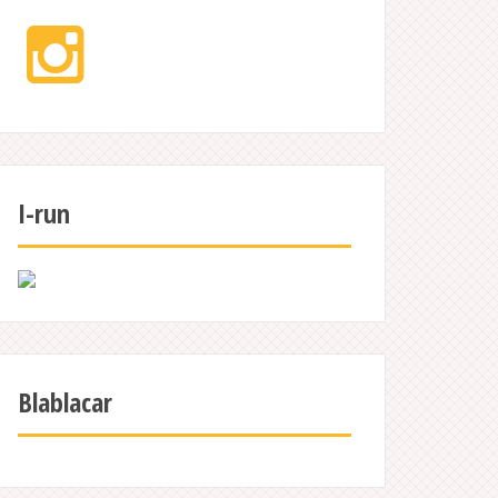
Instagram
I-run
Blablacar