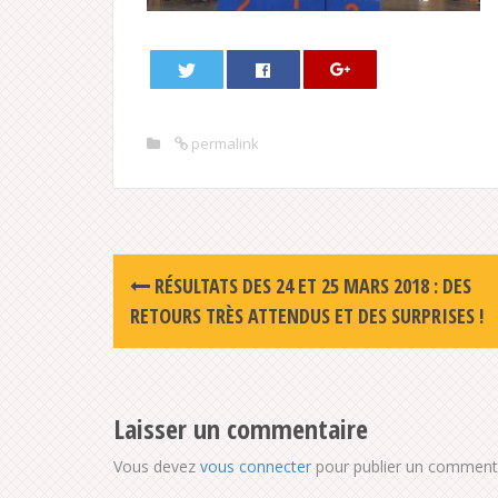
permalink
Post
RÉSULTATS DES 24 ET 25 MARS 2018 : DES
navigation
RETOURS TRÈS ATTENDUS ET DES SURPRISES !
Laisser un commentaire
Vous devez
vous connecter
pour publier un commenta