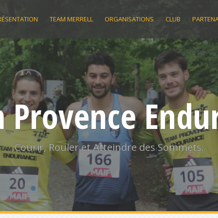
RÉSENTATION
TEAM MERRELL
ORGANISATIONS
CLUB
PARTENA
 Provence Endu
Courir, Rouler et Atteindre des Sommets.