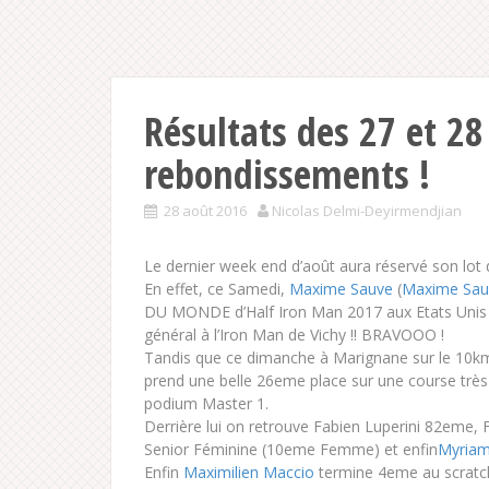
Résultats des 27 et 28
rebondissements !
28 août 2016
Nicolas Delmi-Deyirmendjian
Le dernier week end d’août aura réservé son lot 
En effet, ce Samedi,
Maxime Sauve
(
Maxime Sauv
DU MONDE d’Half Iron Man 2017 aux Etats Unis 
général à l’Iron Man de Vichy !! BRAVOOO !
Tandis que ce dimanche à Marignane sur le 10km
prend une belle 26eme place sur une c
ourse trè
podium Master 1.
Derrière lui on retrouve Fabien Luperini 82eme
Senior Féminine (10eme Femme) et enfin
Myriam
Enfin
Maximilien Maccio
termine 4eme au scratch