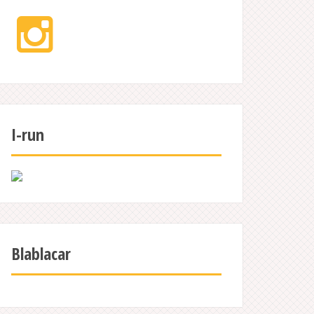
Instagram
I-run
Blablacar