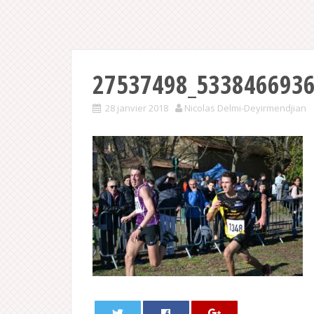
27537498_5338466936
28 janvier 2018
Nicolas Delmi-Deyirmendjian