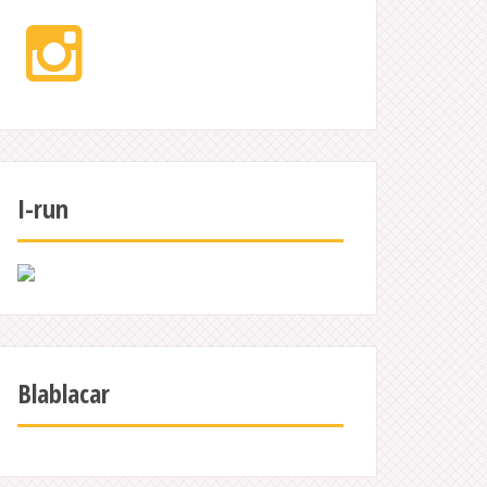
Instagram
I-run
Blablacar