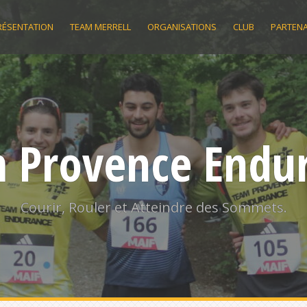
RÉSENTATION
TEAM MERRELL
ORGANISATIONS
CLUB
PARTENA
 Provence Endu
Courir, Rouler et Atteindre des Sommets.