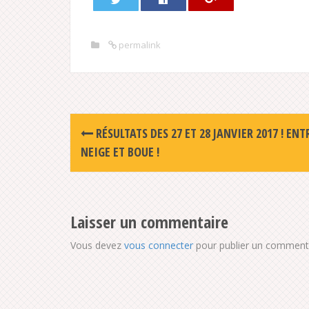
permalink
Post
RÉSULTATS DES 27 ET 28 JANVIER 2017 ! ENT
navigation
NEIGE ET BOUE !
Laisser un commentaire
Vous devez
vous connecter
pour publier un commenta