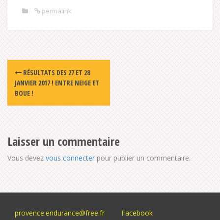
permalink
Post
RÉSULTATS DES 27 ET 28
navigation
JANVIER 2017 ! ENTRE NEIGE ET
BOUE !
Laisser un commentaire
Vous devez
vous connecter
pour publier un commentaire.
provence.endurance@free.fr
Facebook