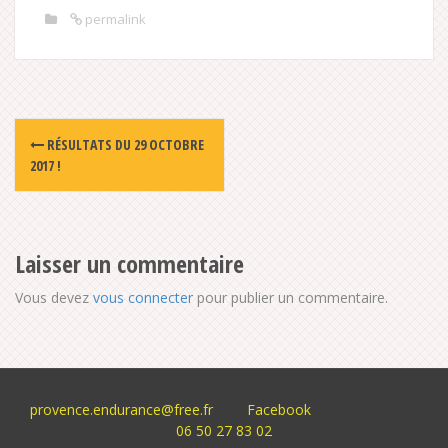
permalink
Post
RÉSULTATS DU 29 OCTOBRE
navigation
2017 !
Laisser un commentaire
Vous devez
vous connecter
pour publier un commentaire.
provence.endurance@free.fr
Facebook
06 50 27 83 02