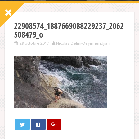
22908574_1887669088229237_2062
508479_o
29 octobre 2017
Nicolas Delmi-Deyirmendjian