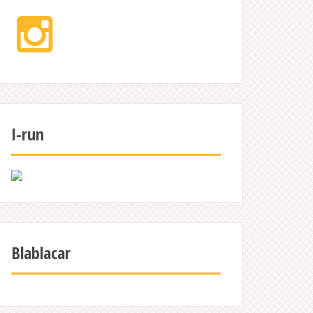
Instagram
I-run
Blablacar