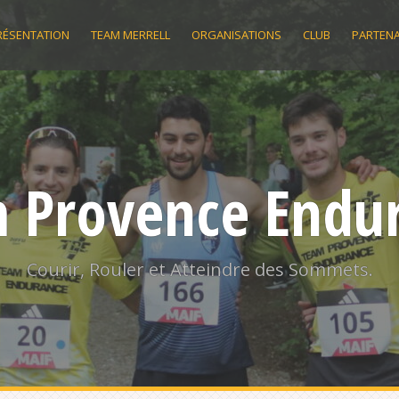
RÉSENTATION
TEAM MERRELL
ORGANISATIONS
CLUB
PARTENA
 Provence Endu
Courir, Rouler et Atteindre des Sommets.