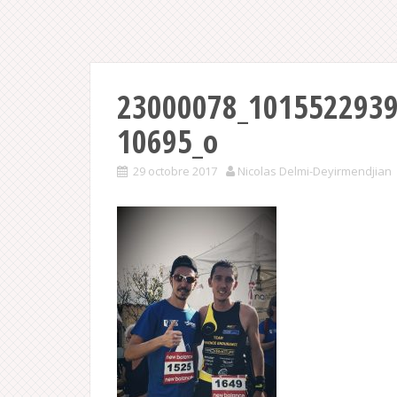
23000078_101552293
10695_o
29 octobre 2017
Nicolas Delmi-Deyirmendjian