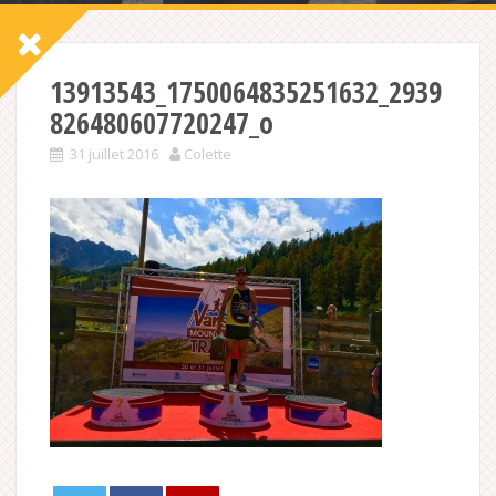
13913543_1750064835251632_2939
826480607720247_o
31 juillet 2016
Colette