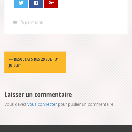
permalink
Post
RÉSULTATS DES 29,30 ET 31
navigation
JUILLET
Laisser un commentaire
Vous devez
vous connecter
pour publier un commentaire.