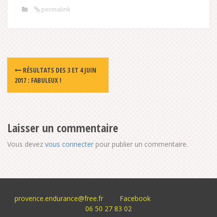
permalink
Post
RÉSULTATS DES 3 ET 4 JUIN
navigation
2017 : FABULEUX !
Laisser un commentaire
Vous devez
vous connecter
pour publier un commentaire.
provence.endurance@free.fr
Facebook
06 50 27 83 02