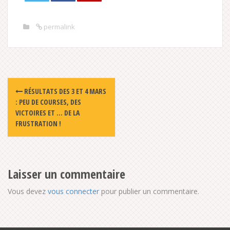
permalink
Post
RÉSULTATS DES 3 ET 4 MARS
navigation
: PEU DE COURSES, DES
VICTOIRES ET … DE LA
FRUSTRATION !
Laisser un commentaire
Vous devez
vous connecter
pour publier un commentaire.