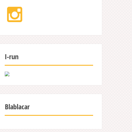
Instagram
I-run
Blablacar