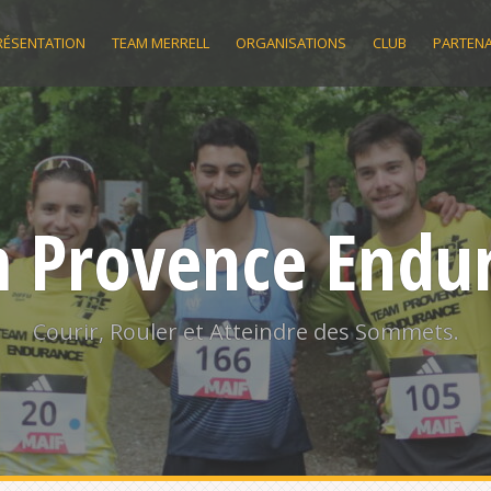
RÉSENTATION
TEAM MERRELL
ORGANISATIONS
CLUB
PARTENA
 Provence Endu
Courir, Rouler et Atteindre des Sommets.