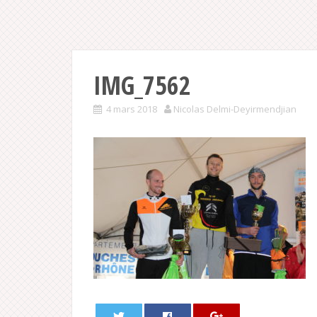
IMG_7562
4 mars 2018
Nicolas Delmi-Deyirmendjian