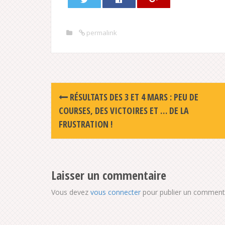
permalink
Post
RÉSULTATS DES 3 ET 4 MARS : PEU DE
navigation
COURSES, DES VICTOIRES ET … DE LA
FRUSTRATION !
Laisser un commentaire
Vous devez
vous connecter
pour publier un commenta