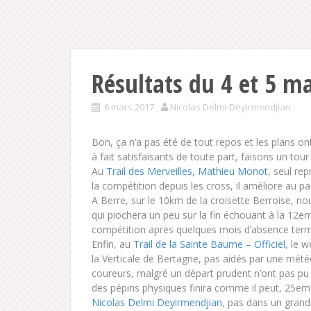
Résultats du 4 et 5 m
6 mars 2017
Nicolas Delmi-Deyirmendjian
Bon, ça n’a pas été de tout repos et les plans on
à fait satisfaisants de toute part, faisons un tour
Au
Trail des Merveilles
,
Mathieu Monot
, seul re
la compétition depuis les cross, il améliore au p
A Berre, sur le 10km de la croisette Berroise, n
qui piochera un peu sur la fin échouant à la 12em
compétition apres quelques mois d’absence ter
Enfin, au
Trail de la Sainte Baume – Officiel
, le 
la Verticale de Bertagne, pas aidés par une mét
coureurs, malgré un départ prudent n’ont pas pu
des pépins physiques finira comme il peut, 25eme
Nicolas Delmi Deyirmendjian
, pas dans un grand 