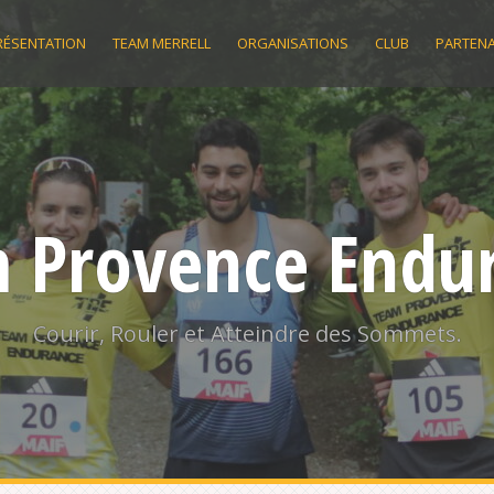
RÉSENTATION
TEAM MERRELL
ORGANISATIONS
CLUB
PARTENA
 Provence Endu
Courir, Rouler et Atteindre des Sommets.