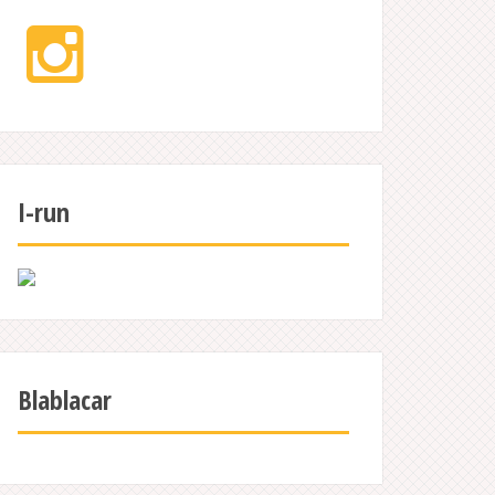
Instagram
I-run
Blablacar