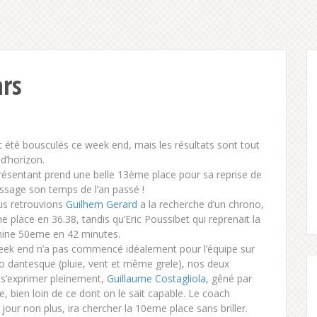
ars
t été bousculés ce week end, mais les résultats sont tout
 d’horizon.
présentant prend une belle 13ème place pour sa reprise de
assage son temps de l’an passé !
ous retrouvions
Guilhem Gerard
a la recherche d’un chrono,
e place en 36.38, tandis qu’Eric Poussibet qui reprenait la
mine 50eme en 42 minutes.
week end n’a pas commencé idéalement pour l’équipe sur
éo dantesque (pluie, vent et même grele), nos deux
 s’exprimer pleinement,
Guillaume Costagliola
, gêné par
, bien loin de ce dont on le sait capable. Le coach
jour non plus, ira chercher la 10eme place sans briller.