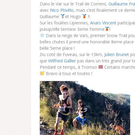
Dans le Var sur le Trail de Correns,
Guillaume Fr
avec
Nico Ptivélo
, mais c’est finalement ce dern
Guillaume
et Hugo
!!
Sur les foulées Upiennes,
Anaïs Vincent
participa
puisqu’elle termine 3eme Femme
!
Dans la neige de Vars, premier Snow Trail po
belles chutes il prend une honorable 8eme place
belle 5eme place !
Du coté de Fuveau, sur le 15km,
Julien Brunet
po
que
Wilfried Gallier
pas dans un très grand jour 
Pendant ce temps, à Tromso
Certains marchen
Bravo à tous et toutes !