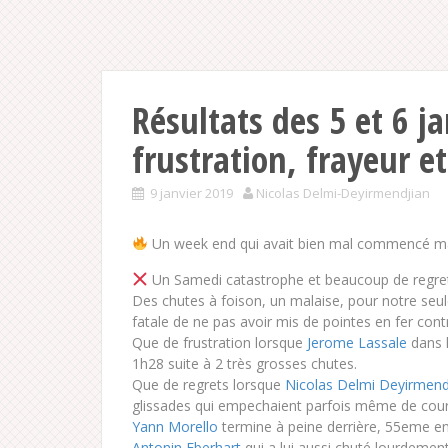
Résultats des 5 et 6 ja
frustration, frayeur e
9 janvier 2019
Nicolas Delmi-Deyirmendjian
Un week end qui avait bien mal commencé mais
Un Samedi catastrophe et beaucoup de regr
Des chutes à foison, un malaise, pour notre seul
fatale de ne pas avoir mis de pointes en fer con
Que de frustration lorsque
Jerome Lassale
dans l
1h28 suite à 2 très grosses chutes.
Que de regrets lorsque
Nicolas Delmi Deyirmend
glissades qui e
mpechaient parfois même de couri
Yann Morello
termine à peine derrière, 55eme e
Antonin Eberhart
qui a lui aussi chuté lourdeme