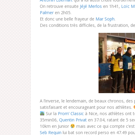
On retrouve ensuite
Jéjé Merlos
en 1h41,
Loïc M
Palmer
en 2h05.
Et donc une belle frayeur de
Mar Soph
.
Des conditions très difficiles, de la frustration, 
A l’inverse, le lendemain, de beaux chronos, des
satisfaisant et encourageant pour nos athlètes.
Sur la
Prom’ Classic
à Nice, nos athlètes ont t
35min06,
Quentin Privat
en 37.04, ratant de 5 s
10km en Junior
mais avec ce qui compte c’est 
Seb Requi
n
lui bat son record perso en 47.49 pour