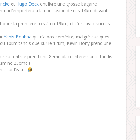
ancke
et
Hugo Deck
ont livré une grosse bagarre
ier qui l’emportera à la conclusion de ces 14km devant
it pour la première fois à un 19km, et c’est avec succès
ur
Yanis Boubaa
qui n’a pas démérité, malgré quelques
 du 10km tandis que sur le 17km, Kevin Bony prend une
ur sa rentrée prend une 8eme place interessante tandis
termine 25eme !
t sur l’eau ..