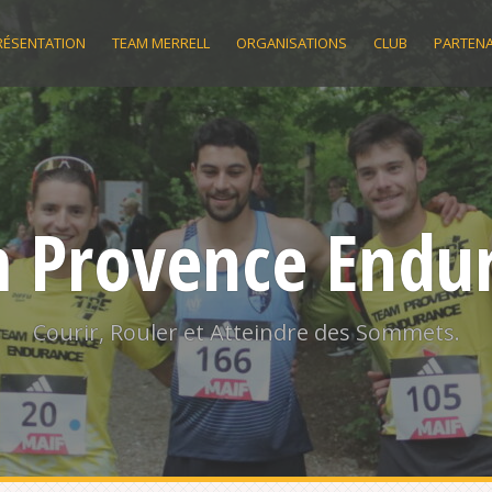
RÉSENTATION
TEAM MERRELL
ORGANISATIONS
CLUB
PARTENA
 Provence Endu
Courir, Rouler et Atteindre des Sommets.