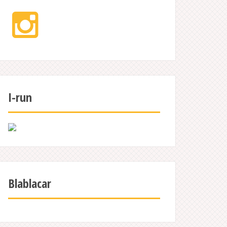
Instagram
I-run
Blablacar