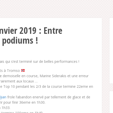
nvier 2019 : Entre
t podiums !
 qui s’est terminé sur de belles performances !
ets à Tromso
e demoiselle en course, Marine Siderakis et une erreur
trairement aux locaux …
e Top 10 pendant les 2/3 de la course termine 22eme en
jian
frole l’abandon enervé par tellement de glace et de
r pour finir 36eme en 1h30.
n 1h33.
nt termine 100eme en 1h40.