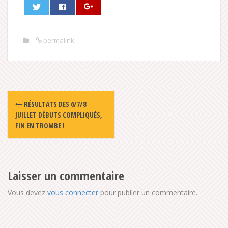
permalink
Post
RÉSULTATS DES 6/7/8
navigation
JUILLET DÉBUTS COMPLIQUÉS,
FIN EN TROMBE !
Laisser un commentaire
Vous devez
vous connecter
pour publier un commentaire.