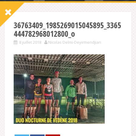
36763409_1985269015045895_3365
444782968012800_o
8 juillet 2018
Nicolas Delmi-Deyirmendjian