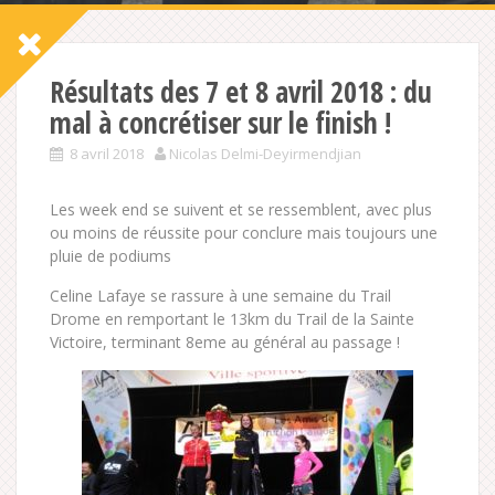
Résultats des 7 et 8 avril 2018 : du
mal à concrétiser sur le finish !
8 avril 2018
Nicolas Delmi-Deyirmendjian
Les week end se suivent et se ressemblent, avec plus
ou moins de réussite pour conclure mais toujours une
pluie de podiums
Celine Lafaye se rassure à une semaine du Trail
Drome en remportant le 13km du Trail de la Sainte
Victoire, terminant 8eme au général au passage !