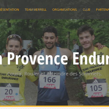
RÉSENTATION
TEAM MERRELL
ORGANISATIONS
CLUB
PARTENA
 Provence Endu
Courir, Rouler et Atteindre des Sommets.