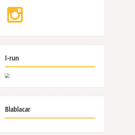
Instagram
I-run
Blablacar