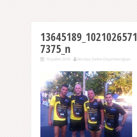
13645189_102102657
7375_n
10 juillet 2016
Nicolas Delmi-Deyirmendjian