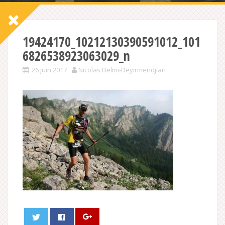
19424170_10212130390591012_101
6826538923063029_n
26 juin 2017
Nicolas Delmi-Deyirmendjian