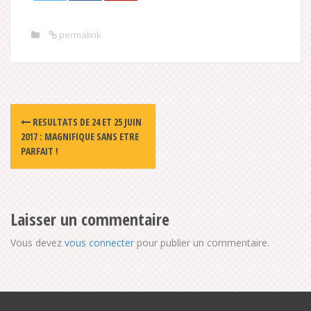
permalink
Post
RESULTATS DE 24 ET 25 JUIN
navigation
2017 : MAGNIFIQUE SANS ETRE
PARFAIT !
Laisser un commentaire
Vous devez
vous connecter
pour publier un commentaire.