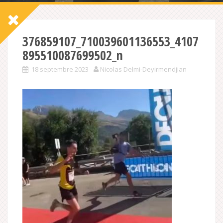
376859107_710039601136553_4107
895510087699502_n
18 septembre 2023
Nicolas Delmi-Deyirmendjian